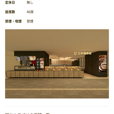
定休日
無し
座席数
46席
禁煙・喫煙
禁煙