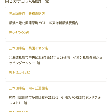
同じカテゴリの店舗一覧
三本珈琲店 新横浜駅店
横浜市港北区篠原町2937 JR東海新横浜駅構内
045-475-5620
三本珈琲店 桑園イオン店
北海道札幌市中央区北8条西14丁目28番地 イオン札幌桑園ショ
ッピングセンター1階
011- 213-1332
三本珈琲店 向ヶ丘遊園店
神奈川県川崎市多摩区登戸2121-1 GINZA FOREST(ギンザフォ
レスト）1階