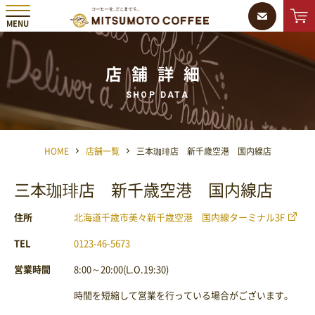
MENU
MMC 三本珈琲株式会社
ONLINE
SHOP
店舗詳細
SHOP DATA
HOME
店舗一覧
三本珈琲店 新千歳空港 国内線店
三本珈琲店 新千歳空港 国内線店
住所
北海道千歳市美々新千歳空港 国内線ターミナル3F
TEL
0123-46-5673
営業時間
8:00～20:00(L.O.19:30)
時間を短縮して営業を行っている場合がございます。