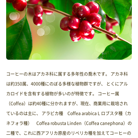
コーヒーの木はアカネ科に属する多年性の喬木です。 アカネ科
は約350属、4000種にのぼる多様な植物群ですが、 とくにアル
カロイドを含有する植物が多いのが特徴です。 コーヒー属
（Coffea）は約40種に分かれますが、現在、商業用に栽培され
ているのは主に、 アラビカ種 Coffea arabica L ロブスタ種（カ
ネフォラ種） Coffea robusta Linden（Coffea canephona）の
二種で、これに西アフリカ原産のリベリカ種を加えてコーヒーの