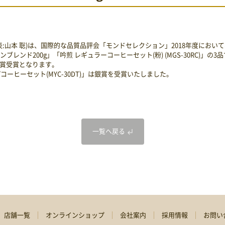
:山本 聡)は、国際的な品質品評会「モンドセレクション」2018年度におい
ブレンド200g」「吟煎 レギュラーコーヒーセット(粉) (MGS-30RC)」の
の金賞受賞となります。
ーヒーセット(MYC-30DT)」は銀賞を受賞いたしました。
一覧へ戻る
店舗一覧
オンラインショップ
会社案内
採用情報
お問い