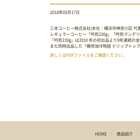
2018年05月17日
三本コーヒー株式会社(本社：横浜市神奈川区 代表
レギュラーコーヒー「吟煎230g」「吟煎マンデリン
「吟煎230g」は2010 年の初出品より9年連続
また同時出品した「横濱珈琲物語 ドリップトップコ
詳しくはPDFファイルをご確認ください。
HOME
商品紹介