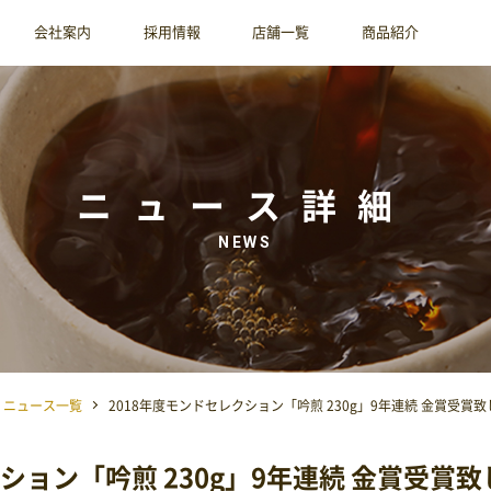
会社案内
採用情報
店舗一覧
商品紹介
ニュース詳細
NEWS
ニュース一覧
2018年度モンドセレクション「吟煎 230g」9年連続 金賞受賞
クション「吟煎 230g」9年連続 金賞受賞